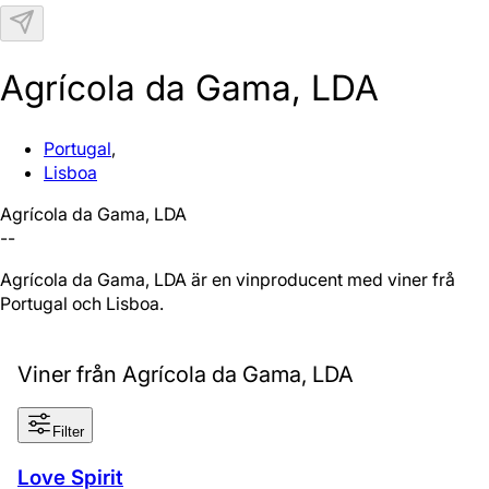
N
Agrícola da Gama, LDA
Portugal
,
Lisboa
Agrícola da Gama, LDA
--
Agrícola da Gama, LDA är en vinproducent med viner från
Portugal och Lisboa.
Viner från Agrícola da Gama, LDA
Filter
Love Spirit