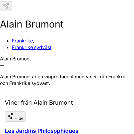
N
Alain Brumont
Frankrike
,
Frankrike sydväst
Alain Brumont
--
Alain Brumont är en vinproducent med viner från Frankrike
och Frankrike sydväst.
Viner från Alain Brumont
Filter
Les Jardins Philosophiques