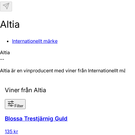
N
Altia
Internationellt märke
Altia
--
Altia är en vinproducent med viner från Internationellt märke.
Viner från Altia
Filter
Blossa Trestjärnig Guld
135 kr