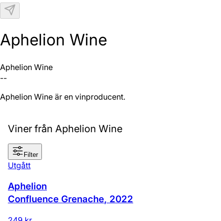
N
Aphelion Wine
Aphelion Wine
--
Aphelion Wine är en vinproducent.
Viner från Aphelion Wine
Filter
Utgått
Aphelion
Confluence Grenache
,
2022
249 kr