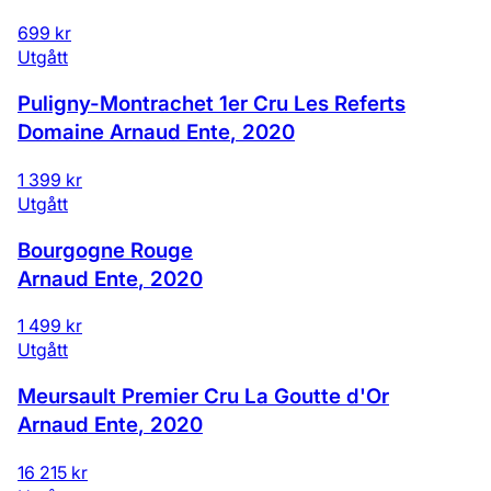
699 kr
Utgått
Puligny-Montrachet 1er Cru Les Referts
Domaine Arnaud Ente
,
2020
1 399 kr
Utgått
Bourgogne Rouge
Arnaud Ente
,
2020
1 499 kr
Utgått
Meursault Premier Cru La Goutte d'Or
Arnaud Ente
,
2020
16 215 kr