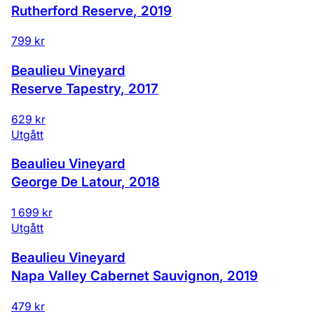
Rutherford Reserve
,
2019
799 kr
Beaulieu Vineyard
Reserve Tapestry
,
2017
629 kr
Utgått
Beaulieu Vineyard
George De Latour
,
2018
1 699 kr
Utgått
Beaulieu Vineyard
Napa Valley Cabernet Sauvignon
,
2019
479 kr