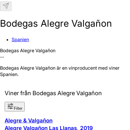
N
Bodegas Alegre Valgañon
Spanien
Bodegas Alegre Valgañon
--
Bodegas Alegre Valgañon är en vinproducent med viner från
Spanien.
Viner från Bodegas Alegre Valgañon
Filter
Alegre & Valgañon
Alegre Valgañon Las Llanas
,
2019