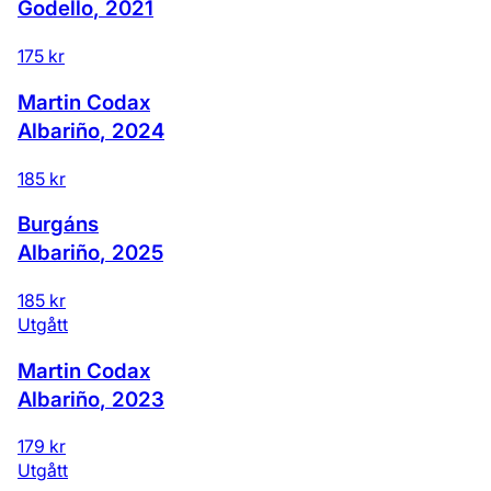
Godello
,
2021
175 kr
Martin Codax
Albariño
,
2024
185 kr
Burgáns
Albariño
,
2025
185 kr
Utgått
Martin Codax
Albariño
,
2023
179 kr
Utgått