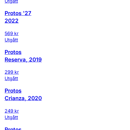
Utgått
Protos '27
2022
569 kr
Utgått
Protos
Reserva
,
2019
299 kr
Utgått
Protos
Crianza
,
2020
249 kr
Utgått
Protos