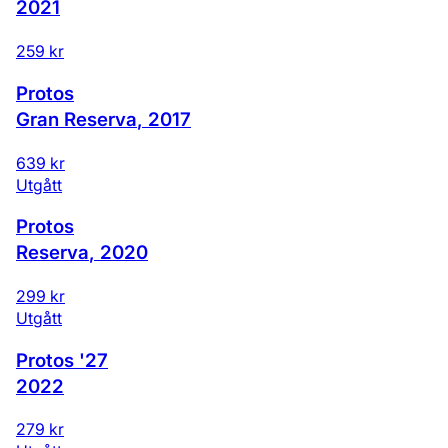
2021
259 kr
Protos
Gran Reserva
,
2017
639 kr
Utgått
Protos
Reserva
,
2020
299 kr
Utgått
Protos '27
2022
279 kr