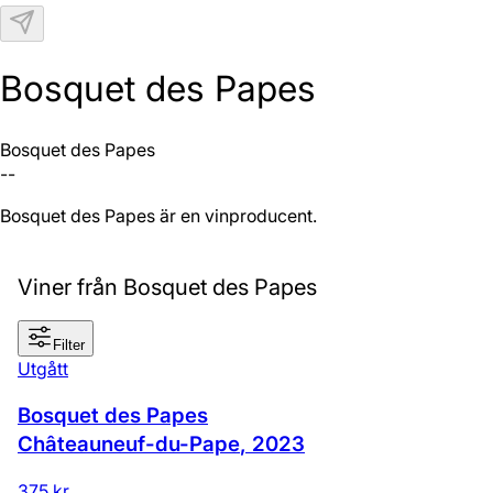
N
Bosquet des Papes
Bosquet des Papes
--
Bosquet des Papes är en vinproducent.
Viner från Bosquet des Papes
Filter
Utgått
Bosquet des Papes
Châteauneuf-du-Pape
,
2023
375 kr