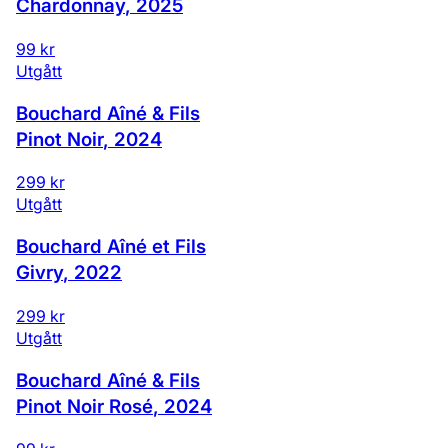
Chardonnay
,
2025
99 kr
Utgått
Bouchard Aîné & Fils
Pinot Noir
,
2024
299 kr
Utgått
Bouchard Aîné et Fils
Givry
,
2022
299 kr
Utgått
Bouchard Aîné & Fils
Pinot Noir Rosé
,
2024