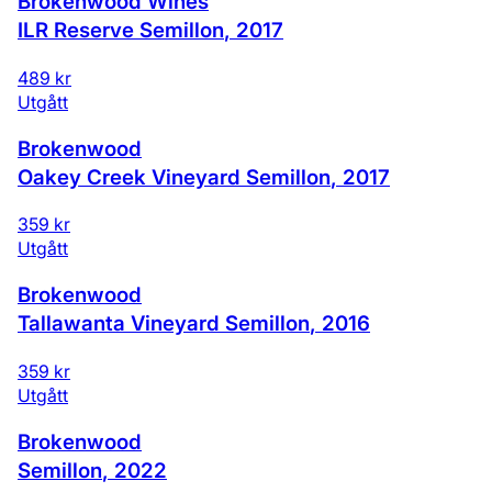
Brokenwood Wines
ILR Reserve Semillon
,
2017
489 kr
Utgått
Brokenwood
Oakey Creek Vineyard Semillon
,
2017
359 kr
Utgått
Brokenwood
Tallawanta Vineyard Semillon
,
2016
359 kr
Utgått
Brokenwood
Semillon
,
2022