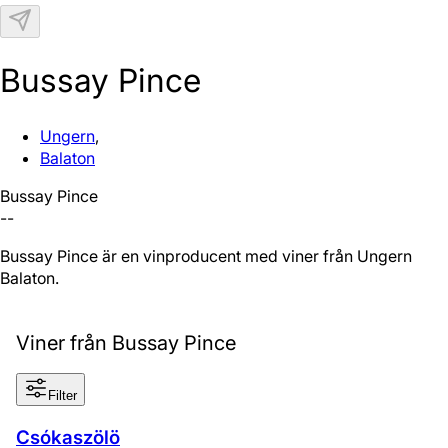
N
Bussay Pince
Ungern
,
Balaton
Bussay Pince
--
Bussay Pince är en vinproducent med viner från Ungern och
Balaton.
Viner från Bussay Pince
Filter
Csókaszölö