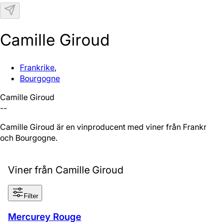
N
Camille Giroud
Frankrike
,
Bourgogne
Camille Giroud
--
Camille Giroud är en vinproducent med viner från Frankrike
och Bourgogne.
Viner från Camille Giroud
Filter
Mercurey Rouge