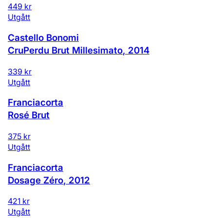
449 kr
Utgått
Castello Bonomi
CruPerdu Brut Millesimato
,
2014
339 kr
Utgått
Franciacorta
Rosé Brut
375 kr
Utgått
Franciacorta
Dosage Zéro
,
2012
421 kr
Utgått