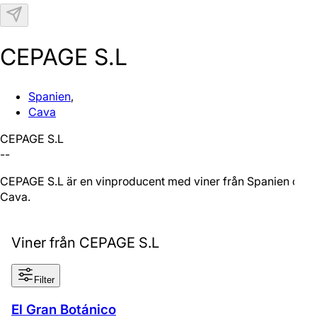
N
CEPAGE S.L
Spanien
,
Cava
CEPAGE S.L
--
CEPAGE S.L är en vinproducent med viner från Spanien och
Cava.
Viner från CEPAGE S.L
Filter
El Gran Botánico