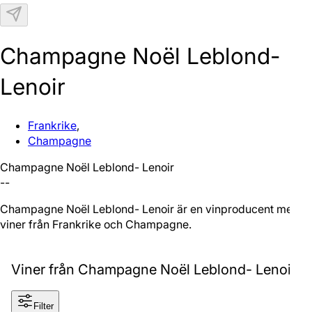
N
Champagne Noël Leblond-
Lenoir
Frankrike
,
Champagne
Champagne Noël Leblond- Lenoir
--
Champagne Noël Leblond- Lenoir är en vinproducent med
viner från Frankrike och Champagne.
Viner från Champagne Noël Leblond- Lenoir
Filter