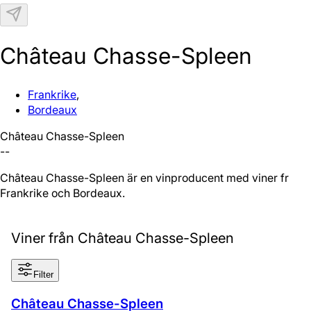
N
Château Chasse-Spleen
Frankrike
,
Bordeaux
Château Chasse-Spleen
--
Château Chasse-Spleen är en vinproducent med viner från
Frankrike och Bordeaux.
Viner från Château Chasse-Spleen
Filter
Château Chasse-Spleen