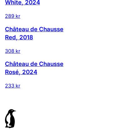
White
,
2024
289 kr
Château de Chausse
Red
,
2018
308 kr
Château de Chausse
Rosé
,
2024
233 kr