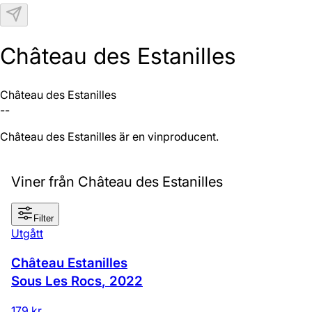
N
Château des Estanilles
Château des Estanilles
--
Château des Estanilles är en vinproducent.
Viner från Château des Estanilles
Filter
Utgått
Château Estanilles
Sous Les Rocs
,
2022
179 kr