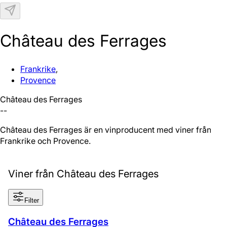
N
Château des Ferrages
Frankrike
,
Provence
Château des Ferrages
--
Château des Ferrages är en vinproducent med viner från
Frankrike och Provence.
Viner från Château des Ferrages
Filter
Château des Ferrages