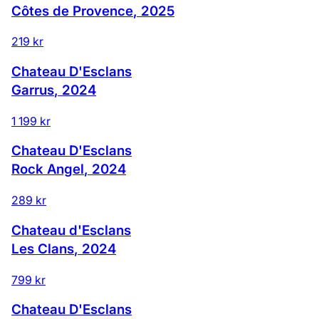
Côtes de Provence
,
2025
219 kr
Chateau D'Esclans
Garrus
,
2024
1 199 kr
Chateau D'Esclans
Rock Angel
,
2024
289 kr
Chateau d'Esclans
Les Clans
,
2024
799 kr
Chateau D'Esclans