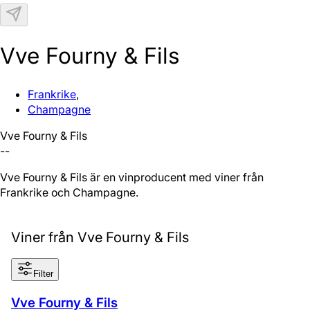
N
Vve Fourny & Fils
Frankrike
,
Champagne
Vve Fourny & Fils
--
Vve Fourny & Fils är en vinproducent med viner från
Frankrike och Champagne.
Viner från Vve Fourny & Fils
Filter
Vve Fourny & Fils