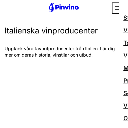
S
Italienska vinproducenter
V
T
Upptäck våra favoritproducenter från Italien. Lär dig
mer om deras historia, vinstilar och utbud.
V
M
P
S
V
O