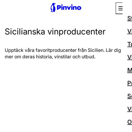
S
Sicilianska vinproducenter
V
T
Upptäck våra favoritproducenter från Sicilien. Lär dig
mer om deras historia, vinstilar och utbud.
V
M
P
S
V
O