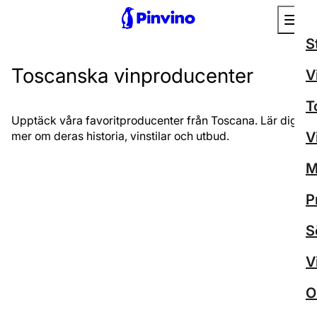
S
Toscanska vinproducenter
V
T
Upptäck våra favoritproducenter från Toscana. Lär dig
mer om deras historia, vinstilar och utbud.
V
M
P
S
V
O