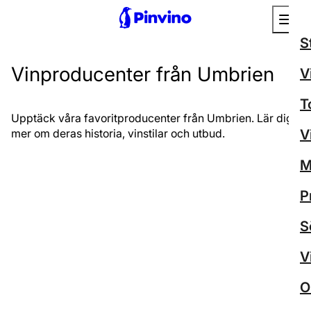
S
Vinproducenter från Umbrien
V
T
Upptäck våra favoritproducenter från Umbrien. Lär dig
mer om deras historia, vinstilar och utbud.
V
M
P
S
V
O