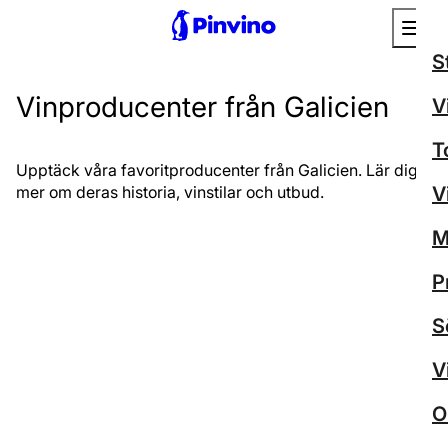
S
Vinproducenter från Galicien
V
T
Upptäck våra favoritproducenter från Galicien. Lär dig
mer om deras historia, vinstilar och utbud.
V
M
P
S
V
O