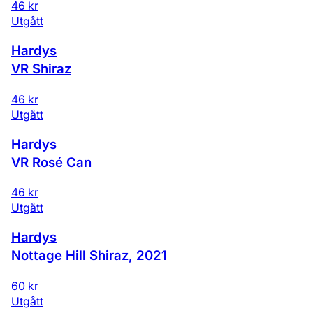
46 kr
Utgått
Hardys
VR Shiraz
46 kr
Utgått
Hardys
VR Rosé Can
46 kr
Utgått
Hardys
Nottage Hill Shiraz
,
2021
60 kr
Utgått