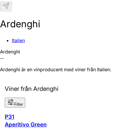
N
Ardenghi
Italien
Ardenghi
--
Ardenghi är en vinproducent med viner från Italien.
Viner från Ardenghi
Filter
P31
Aperitivo Green