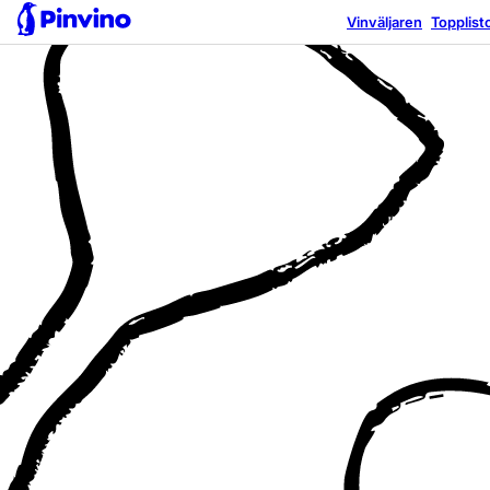
Äventyrlig
Vinväljaren
Topplist