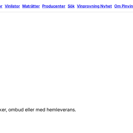
or
Vinlistor
Maträtter
Producenter
Sök
Vinprovning
Nyhet
Om Pinvi
tiker, ombud eller med hemleverans.