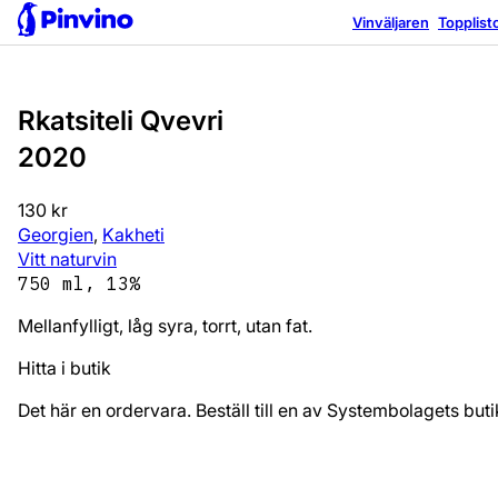
Äventyrlig
Vinväljaren
Topplist
Rkatsiteli Qvevri
2020
130 kr
Georgien
,
Kakheti
Vitt naturvin
750 ml, 13%
Mellanfylligt, låg syra, torrt, utan fat.
Hitta i butik
Det här en ordervara. Beställ till en av Systembolagets bu