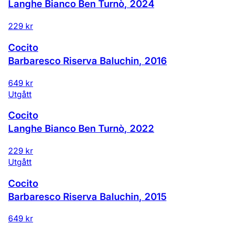
Langhe Bianco Ben Turnò
,
2024
229 kr
Cocito
Barbaresco Riserva Baluchin
,
2016
649 kr
Utgått
Cocito
Langhe Bianco Ben Turnò
,
2022
229 kr
Utgått
Cocito
Barbaresco Riserva Baluchin
,
2015
649 kr