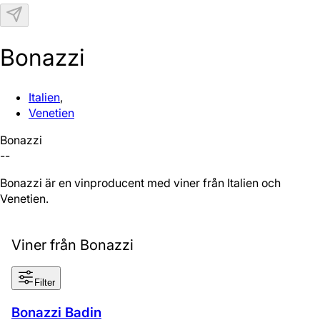
N
Bonazzi
Italien
,
Venetien
Bonazzi
--
Bonazzi är en vinproducent med viner från Italien och
Venetien.
Viner från Bonazzi
Filter
Bonazzi Badin