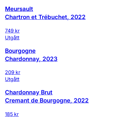
Meursault
Chartron et Trébuchet
,
2022
749 kr
Utgått
Bourgogne
Chardonnay
,
2023
209 kr
Utgått
Chardonnay Brut
Cremant de Bourgogne
,
2022
185 kr