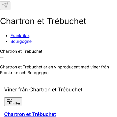
N
Chartron et Trébuchet
Frankrike
,
Bourgogne
Chartron et Trébuchet
--
Chartron et Trébuchet är en vinproducent med viner från
Frankrike och Bourgogne.
Viner från Chartron et Trébuchet
Filter
Chartron et Trébuchet