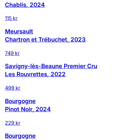
Chablis
,
2024
115 kr
Meursault
Chartron et Trébuchet
,
2023
749 kr
Savigny-lès-Beaune Premier Cru
Les Rouvrettes
,
2022
499 kr
Bourgogne
Pinot Noir
,
2024
229 kr
Bourgogne