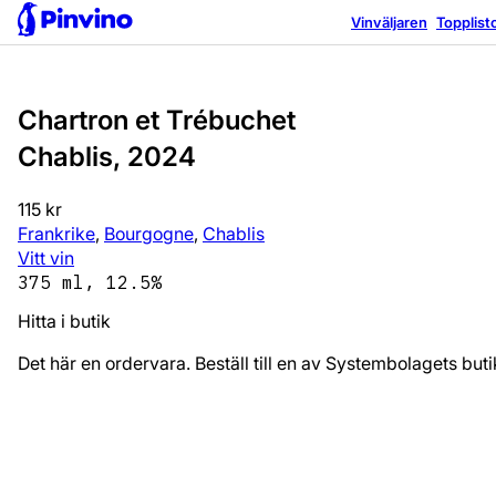
Vinväljaren
Topplist
Chartron et Trébuchet
Chablis, 2024
115 kr
Frankrike
,
Bourgogne
,
Chablis
Vitt vin
375 ml, 12.5%
Hitta i butik
Det här en ordervara. Beställ till en av Systembolagets bu