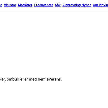
or
Vinlistor
Maträtter
Producenter
Sök
Vinprovning
Nyhet
Om Pinvi
tiker, ombud eller med hemleverans.