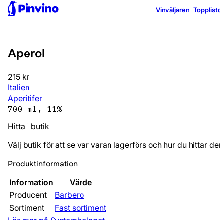
Vinväljaren
Topplist
Aperol
215 kr
Italien
Aperitifer
700 ml, 11%
Hitta i butik
Välj butik för att se var varan lagerförs och hur du hittar de
Produktinformation
Information
Värde
Producent
Barbero
Sortiment
Fast sortiment