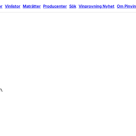
or
Vinlistor
Maträtter
Producenter
Sök
Vinprovning
Nyhet
Om Pinvi
n.