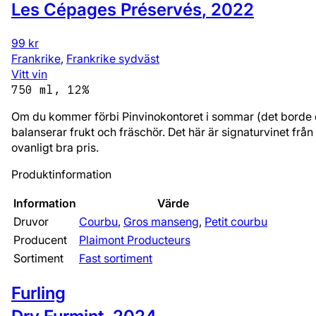
Les Cépages Préservés
,
2022
99 kr
Frankrike
,
Frankrike sydväst
Vitt vin
750 ml, 12%
Om du kommer förbi Pinvinokontoret i sommar (det borde du
balanserar frukt och fräschör. Det här är signaturvinet från 
ovanligt bra pris.
Produktinformation
Information
Värde
Druvor
Courbu
,
Gros manseng
,
Petit courbu
Producent
Plaimont Producteurs
Sortiment
Fast sortiment
Furling