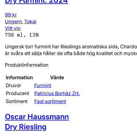
Dry Furmint
,
2024
99 kr
Ungern
,
Tokaj
Vitt vin
750 ml, 13%
Ungersk torr furmint har Rieslings aromatiska sida, Chardon
är svåra att sälja håller de ofta både hög kvalitet och myck
Produktinformation
Information
Värde
Druvor
Furmint
Producent
Patricius Borház Zrt.
Sortiment
Fast sortiment
Oscar Haussmann
Dry Riesling