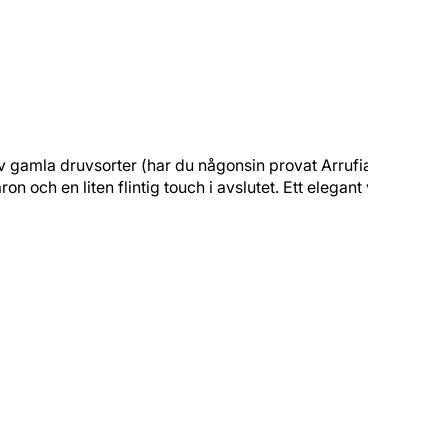
av gamla druvsorter (har du någonsin provat Arrufiac?) som
ch en liten flintig touch i avslutet. Ett elegant vin till ett