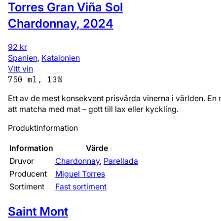
Torres Gran Viña Sol
Chardonnay
,
2024
92 kr
Spanien
,
Katalonien
Vitt vin
750 ml, 13%
Ett av de mest konsekvent prisvärda vinerna i världen. En
att matcha med mat – gott till lax eller kyckling.
Produktinformation
Information
Värde
Druvor
Chardonnay
,
Parellada
Producent
Miguel Torres
Sortiment
Fast sortiment
Saint Mont