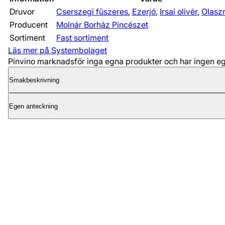
Druvor
Cserszegi füszeres
,
Ezerjó
,
Irsai olivér
,
Olaszr
Producent
Molnár Borház Pincészet
Sortiment
Fast sortiment
Läs mer på Systembolaget
Pinvino marknadsför inga egna produkter och har ingen egen
Smakbeskrivning
Egen anteckning