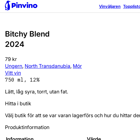
Äventyrlig
Bra utan mat
Vinväljaren
Topplist
Bitchy Blend
2024
79 kr
Ungern
,
North Transdanubia
,
Mór
Vitt vin
750 ml, 12%
Lätt, låg syra, torrt, utan fat.
Hitta i butik
Välj butik för att se var varan lagerförs och hur du hittar de
Produktinformation
Information
Värde