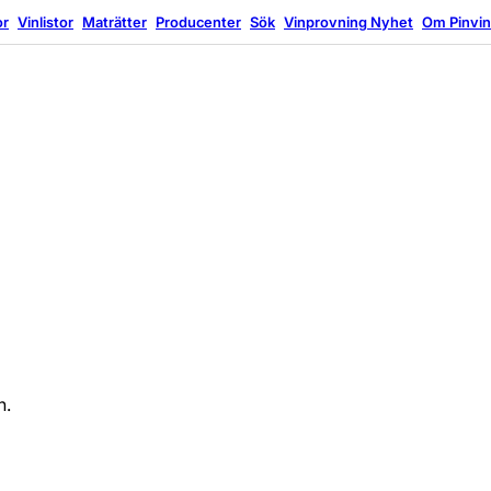
or
Vinlistor
Maträtter
Producenter
Sök
Vinprovning
Nyhet
Om Pinvi
n.