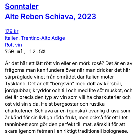
Sonntaler
Alte Reben Schiava
,
2023
179 kr
Italien
,
Trentino-Alto Adige
Rött vin
750 ml, 12.5%
Är det här ett lätt rött vin eller en mörk rosé? Det är en av
frågorna man kan fundera över när man dricker det här
särpräglade vinet från området där Italien möter
Tyskland. Det är ett “bergsvin” med doft av körsbär,
jordgubbar, kryddor och till och med lite söt muskot, och
det är precis den typ av vin som vill ha charkuterier och
ost vid sin sida. Helst bergsostar och rustika
charkuterier. Schiava är en (ganska) ovanlig druva som
är känd för sin livliga röda frukt, men också för ett litet
tanninbett som gör den perfekt till mat, särskilt för att
skära igenom fetman i en riktigt traditionell bolognese.