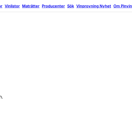
or
Vinlistor
Maträtter
Producenter
Sök
Vinprovning
Nyhet
Om Pinvi
n.