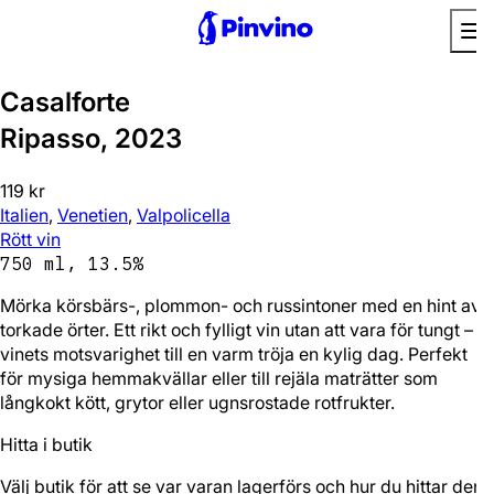
Prisvärd
Casalforte
Ripasso, 2023
119 kr
Italien
,
Venetien
,
Valpolicella
Rött vin
750 ml, 13.5%
Mörka körsbärs-, plommon- och russintoner med en hint av
torkade örter. Ett rikt och fylligt vin utan att vara för tungt –
vinets motsvarighet till en varm tröja en kylig dag. Perfekt
för mysiga hemmakvällar eller till rejäla maträtter som
långkokt kött, grytor eller ugnsrostade rotfrukter.
Hitta i butik
Välj butik för att se var varan lagerförs och hur du hittar den.