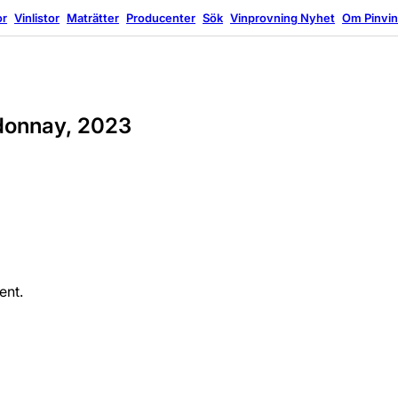
or
Vinlistor
Maträtter
Producenter
Sök
Vinprovning
Nyhet
Om Pinvi
donnay, 2023
ent.