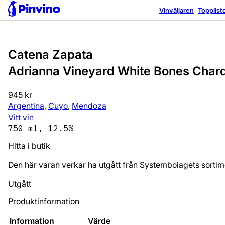
Vinväljaren
Topplist
Catena Zapata
Adrianna Vineyard White Bones Char
945 kr
Argentina
,
Cuyo
,
Mendoza
Vitt vin
750 ml, 12.5%
Hitta i butik
Den här varan verkar ha utgått från Systembolagets sortim
Utgått
Produktinformation
Information
Värde