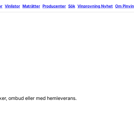
or
Vinlistor
Maträtter
Producenter
Sök
Vinprovning
Nyhet
Om Pinvi
tiker, ombud eller med hemleverans.