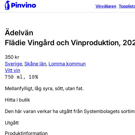
Vinväljaren
Topplist
Ädelvän
Flädie Vingård och Vinproduktion, 20
350 kr
Sverige
,
Skåne län
,
Lomma kommun
Vitt vin
750 ml, 10%
Mellanfylligt, låg syra, sött, utan fat.
Hitta i butik
Den här varan verkar ha utgått från Systembolagets sortim
Utgått
Produktinformation