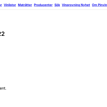
or
Vinlistor
Maträtter
Producenter
Sök
Vinprovning
Nyhet
Om Pinvi
22
ent.