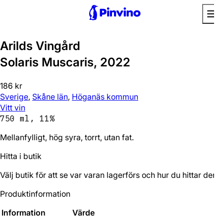
Arilds Vingård
Solaris Muscaris, 2022
186 kr
Sverige
,
Skåne län
,
Höganäs kommun
Vitt vin
750 ml, 11%
Mellanfylligt, hög syra, torrt, utan fat.
Hitta i butik
Välj butik för att se var varan lagerförs och hur du hittar den.
Produktinformation
Information
Värde