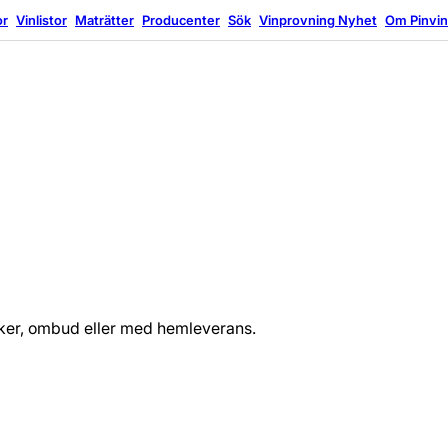
or
Vinlistor
Maträtter
Producenter
Sök
Vinprovning
Nyhet
Om Pinvi
tiker, ombud eller med hemleverans.