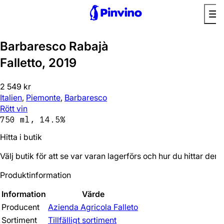
Barbaresco Rabajà
Falletto, 2019
2 549 kr
Italien
,
Piemonte
,
Barbaresco
Rött vin
750 ml, 14.5%
Hitta i butik
Välj butik för att se var varan lagerförs och hur du hittar den.
Produktinformation
Information
Värde
Producent
Azienda Agricola Falleto
Sortiment
Tillfälligt sortiment