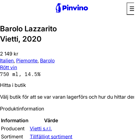
Barolo Lazzarito
Vietti, 2020
2 149 kr
Italien
,
Piemonte
,
Barolo
Rött vin
750 ml, 14.5%
Hitta i butik
Välj butik för att se var varan lagerförs och hur du hittar den.
Produktinformation
Information
Värde
Producent
Vietti s.r.l.
Sortiment
Tillfälligt sortiment