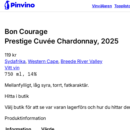
Vinväljaren
Topplist
Bon Courage
Prestige Cuvée Chardonnay, 2025
119 kr
Sydafrika
,
Western Cape
,
Breede River Valley
Vitt vin
750 ml, 14%
Mellanfylligt, låg syra, torrt, fatkaraktär.
Hitta i butik
Välj butik för att se var varan lagerförs och hur du hittar de
Produktinformation
Information
Värde