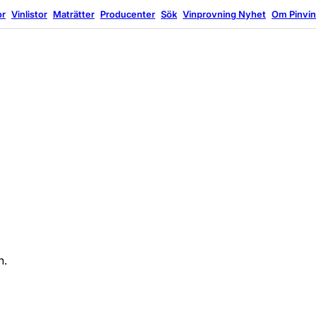
or
Vinlistor
Maträtter
Producenter
Sök
Vinprovning
Nyhet
Om Pinvi
n.